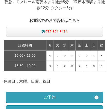
阪急、モノレール南茨木より徒歩8分 JR茨木市駅より徒
歩12分 タクシー5分
お電話でのお問合せはこちら
072-624-6474
診療時間
月
火
水
木
金
土
日
祝
10:00～13:00
○
○
○
×
○
○
×
×
16:30～19:00
○
×
○
×
○
×
×
×
休診日：木曜、日曜、祝日
ご予約