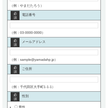
（例：やまだたろう）
必
電話番号
須
（例：03-0000-0000）
必
メールアドレス
須
（例：sample@yamadahp.jp）
必
ご住所
須
（例：千代田区大手町1-1-1）
必
性別
須
男性