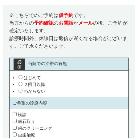
※こちらでのご予約は
仮予約
です。
当方からの
予約確認
の
お電話
か
メール
の後、ご予約が
確定いたします。
診療時間外、休診日は返信が遅くなる場合がございま
す。ご了承くださいませ。
必
当院での治療の有無
須
はじめて
２回目以降
わからない
ご希望の診療内容
検診
歯石取り
歯のクリーニング
虫歯治療