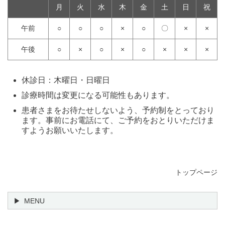
月
火
水
木
金
土
日
祝
午前
○
○
○
×
○
〇
×
×
午後
○
×
○
×
○
×
×
×
休診日：木曜日・日曜日
診療時間は変更になる可能性もあります。
患者さまをお待たせしないよう、予約制をとっており
ます。事前にお電話にて、ご予約をおとりいただけま
すようお願いいたします。
トップページ
MENU